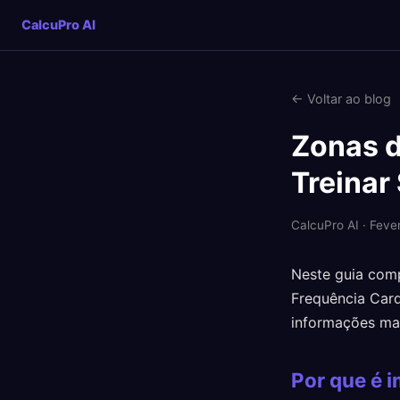
CalcuPro AI
← Voltar ao blog
Zonas d
Treinar
CalcuPro AI · Feve
Neste guia comp
Frequência Card
informações mai
Por que é 