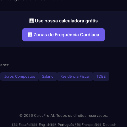
🧮 Use nossa calculadora grátis
🧮 Zonas de Frequência Cardíaca
ares:
Juros Compostos
Salário
Residência Fiscal
TDEE
© 2026 CalcuPro AI. Todos os direitos reservados.
🇪🇸 Español
🇬🇧 English
🇧🇷 Português
🇫🇷 Français
🇩🇪 Deutsch