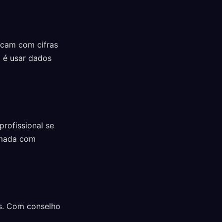
icam com cifras
l é usar dados
rofissional se
tomada com
os. Com conselho