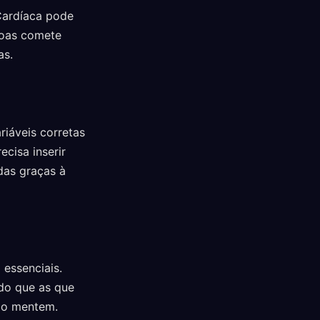
Cardíaca pode
soas comete
as.
riáveis corretas
ecisa inserir
das graças à
 essenciais.
do que as que
ão mentem.