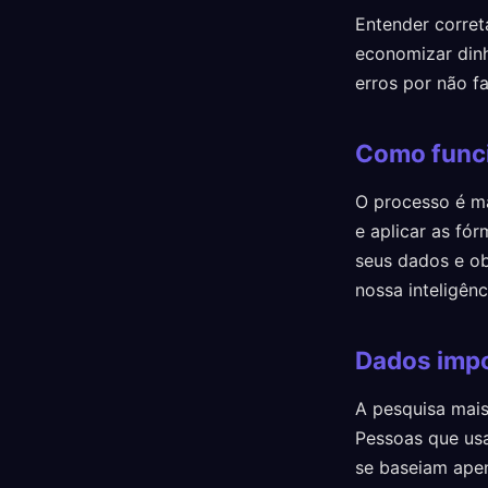
Entender corret
economizar dinh
erros por não f
Como func
O processo é ma
e aplicar as fór
seus dados e ob
nossa inteligênci
Dados impo
A pesquisa mais
Pessoas que us
se baseiam ape