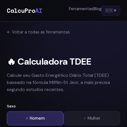
CalcuPro
AI
Ferramentas
Blog
🇧🇷
▼
← Voltar a todas as ferramentas
🔥 Calculadora TDEE
Calcule seu Gasto Energético Diário Total (TDEE)
baseado na fórmula Mifflin-St Jeor, a mais precisa
segundo estudos recentes.
Sexo
♂ Homem
♀ Mulher