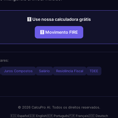
🧮 Use nossa calculadora grátis
🧮 Movimento FIRE
ares:
Juros Compostos
Salário
Residência Fiscal
TDEE
© 2026 CalcuPro AI. Todos os direitos reservados.
🇪🇸 Español
🇬🇧 English
🇧🇷 Português
🇫🇷 Français
🇩🇪 Deutsch