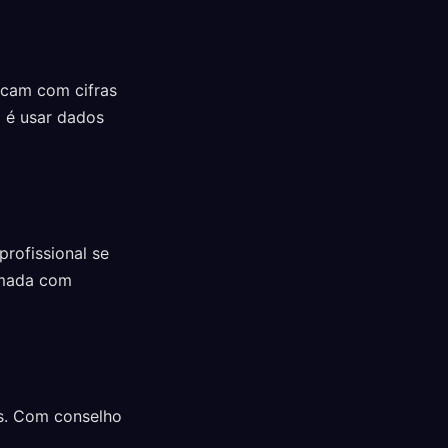
icam com cifras
l é usar dados
rofissional se
tomada com
os. Com conselho