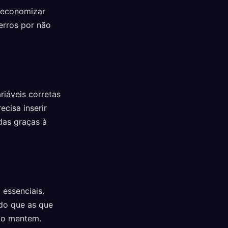
 economizar
erros por não
riáveis corretas
ecisa inserir
das graças à
 essenciais.
do que as que
ão mentem.