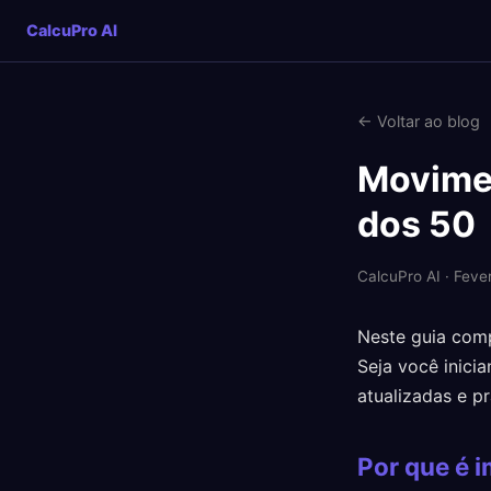
CalcuPro AI
← Voltar ao blog
Movimen
dos 50
CalcuPro AI · Feve
Neste guia comp
Seja você inici
atualizadas e pr
Por que é 