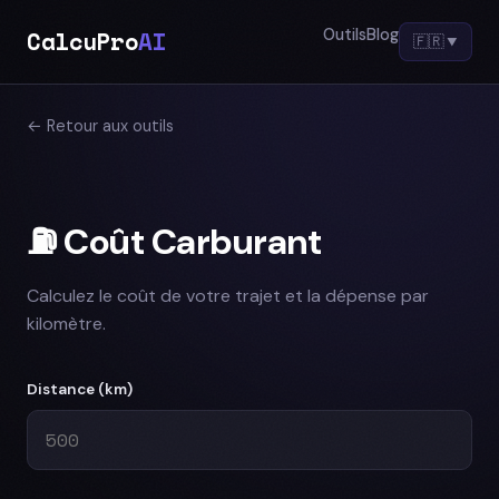
CalcuPro
AI
Outils
Blog
🇫🇷
▼
← Retour aux outils
⛽ Coût Carburant
Calculez le coût de votre trajet et la dépense par
kilomètre.
Distance (km)