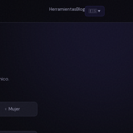
Herramientas
Blog
🇪🇸
▼
nico.
♀ Mujer